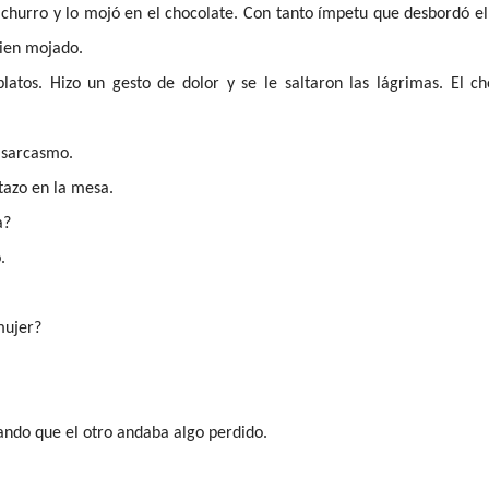
churro y lo mojó en el chocolate. Con tanto ímpetu que desbordó el
 bien mojado.
platos. Hizo un gesto de dolor y se le saltaron las lágrimas. El c
n sarcasmo.
etazo en la mesa.
a?
.
mujer?
hando que el otro andaba algo perdido.