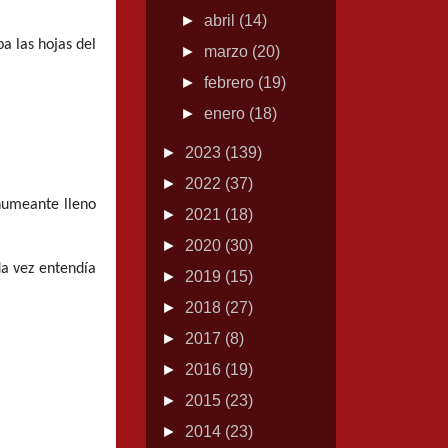
►
abril
(14)
a las hojas del
►
marzo
(20)
►
febrero
(19)
►
enero
(18)
►
2023
(139)
►
2022
(37)
 humeante lleno
►
2021
(18)
►
2020
(30)
da vez entendía
►
2019
(15)
►
2018
(27)
►
2017
(8)
►
2016
(19)
►
2015
(23)
►
2014
(23)