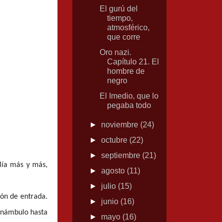
El gurú del
tiempo,
atmosférico,
que corre
Oro nazi.
Capítulo 21. El
hombre de
negro
El Imedio, que lo
pegaba todo
►
noviembre
(24)
►
octubre
(22)
►
septiembre
(21)
olía más y más,
►
agosto
(11)
►
julio
(15)
tón de entrada.
►
junio
(16)
sonámbulo hasta
►
mayo
(16)