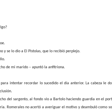
algo?
roe.
y se lo dio a El Pistolas, que lo recibió perplejo.
llo.
ho de mi marido – apuntó la anfitriona.
para intentar recordar lo sucedido el día anterior. La cabeza le d
clusión.
acho del sargento, al fondo vio a Bartolo haciendo guardia en el por
ctoria. Romerales no acertó a averiguar el motivo y deambuló como 