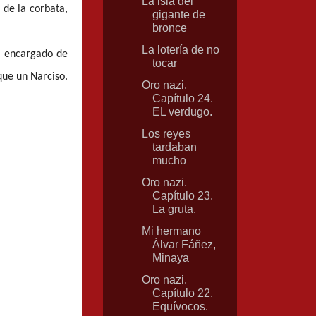
La isla del
 de la corbata,
gigante de
bronce
La lotería de no
ía encargado de
tocar
que un Narciso.
Oro nazi.
Capítulo 24.
EL verdugo.
Los reyes
tardaban
mucho
Oro nazi.
Capítulo 23.
La gruta.
Mi hermano
Álvar Fáñez,
Minaya
Oro nazi.
Capítulo 22.
Equívocos.