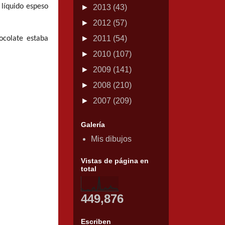
 líquido espeso
►
2013
(43)
►
2012
(57)
►
2011
(54)
hocolate estaba
►
2010
(107)
►
2009
(141)
►
2008
(210)
►
2007
(209)
Galería
Mis dibujos
Vistas de página en
total
449,876
Escriben