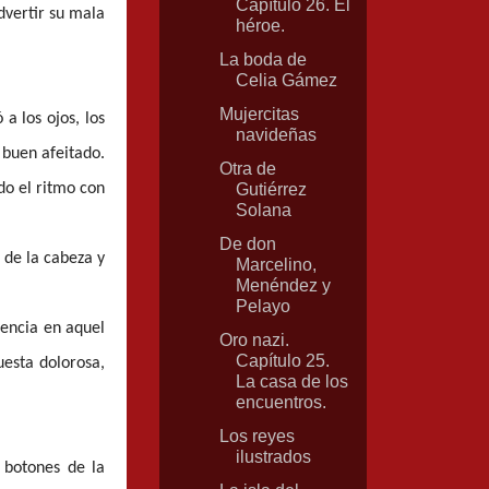
Capítulo 26. El
dvertir su mala
héroe.
La boda de
Celia Gámez
Mujercitas
a los ojos, los
navideñas
 buen afeitado.
Otra de
do el ritmo con
Gutiérrez
Solana
De don
 de la cabeza y
Marcelino,
Menéndez y
Pelayo
sencia en aquel
Oro nazi.
Capítulo 25.
uesta dolorosa,
La casa de los
encuentros.
Los reyes
ilustrados
 botones de la