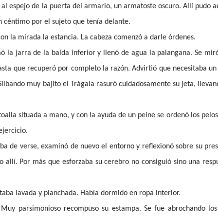
 al espejo de la puerta del armario, un armatoste oscuro. Allí pudo a
 céntimo por el sujeto que tenía delante.
 con la mirada la estancia. La cabeza comenzó a darle órdenes.
ó la jarra de la balda inferior y llenó de agua la palangana. Se miró 
hasta que recuperó por completo la razón. Advirtió que necesitaba un
Silbando muy bajito el Trágala rasuró cuidadosamente su jeta, llevan
oalla situada a mano, y con la ayuda de un peine se ordenó los pelos
jercicio.
a de verse, examinó de nuevo el entorno y reflexionó sobre su pre
allí. Por más que esforzaba su cerebro no consiguió sino una resp
taba lavada y planchada. Había dormido en ropa interior.
o. Muy parsimonioso recompuso su estampa. Se fue abrochando los