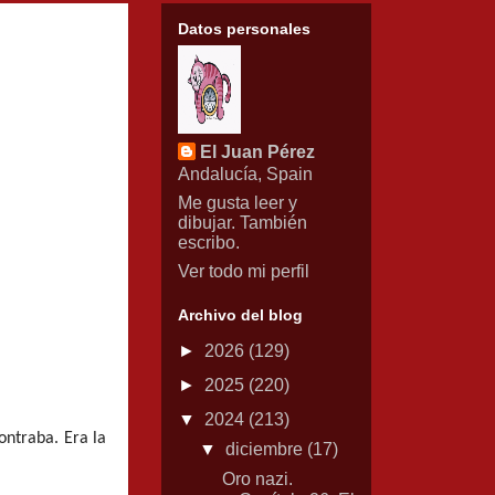
Datos personales
El Juan Pérez
Andalucía, Spain
Me gusta leer y
dibujar. También
escribo.
Ver todo mi perfil
Archivo del blog
►
2026
(129)
►
2025
(220)
▼
2024
(213)
ontraba. Era la
▼
diciembre
(17)
Oro nazi.