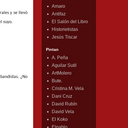
Amaro
ales y se llevó
Antifaz
El Salón del Libro
l suyo.
Historietistas
Jesús Tiscar
Pintan
A. Peña
Aguilar Sutil
ArtMolero
bandistas. ¿No
Bute.
Cristina M. Vela
Dani Cruz
David Rubín
David Vela
El Koko
Elpablo